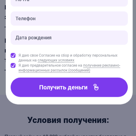
Если я захочу вернуть заём досрочно –
это возможно?
Много сталкивался со скрытыми
процентами и штрафными пенями. У вас
Я даю свое Согласие на сбор и обработку персональных
такого нет?
данных на
следующих условиях
Я даю предварительное согласие на
получение рекламно-
информационных рассылок (сообщений)
Получить деньги
Условия получения: