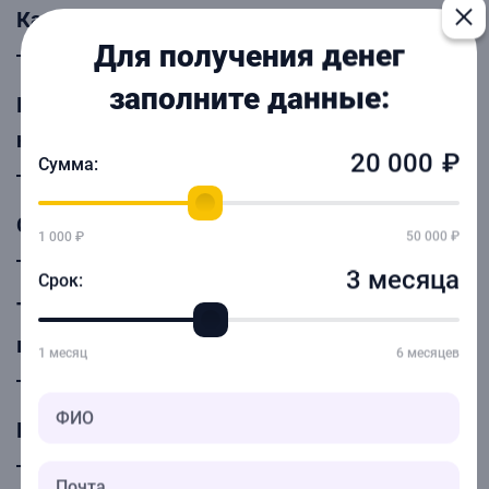
Как работает ваш сервис?
Для получения денег
заполните данные:
Почему лучше через вас, а не в банк
напрямую?
Сумма:
С какими городами вы работаете?
1 000 ₽
50 000 ₽
3 месяца
Срок:
Требуется ли мне проверка
кредитоспособности?
1 месяц
6 месяцев
Как быстро я могу получить деньги?